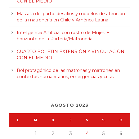
CON EL MEDIO
Más allá del parto: desafíos y modelos de atención
de la matronería en Chile y América Latina
Inteligencia Artificial con rostro de Mujer: El
horizonte de la Partería/Matronería
CUARTO BOLETIN EXTENSIÓN Y VINCULACIÓN
CON EL MEDIO
Rol protagónico de las matronas y matrones en
contextos humanitarios, emergencias y crisis
AGOSTO 2023
L
M
X
J
V
S
D
1
2
3
4
5
6