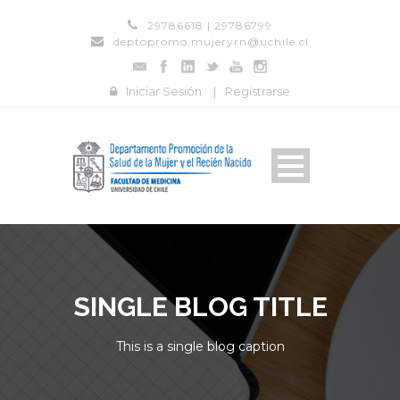
29786618 | 29786799
deptopromo.mujeryrn@uchile.cl
Iniciar Sesión
|
Registrarse
SINGLE BLOG TITLE
This is a single blog caption