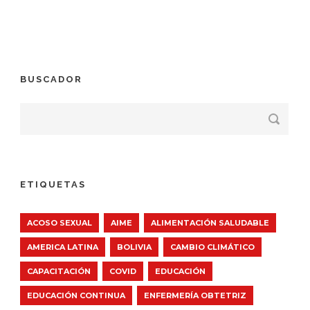
BUSCADOR
ETIQUETAS
ACOSO SEXUAL
AIME
ALIMENTACIÓN SALUDABLE
AMERICA LATINA
BOLIVIA
CAMBIO CLIMÁTICO
CAPACITACIÓN
COVID
EDUCACIÓN
EDUCACIÓN CONTINUA
ENFERMERÍA OBTETRIZ