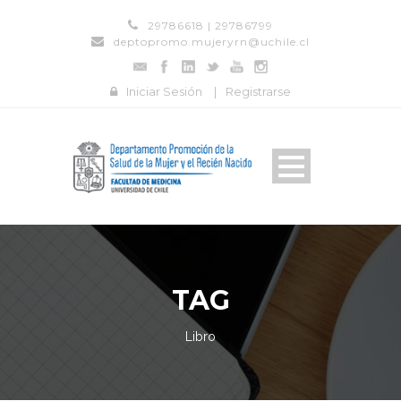
29786618 | 29786799
deptopromo.mujeryrn@uchile.cl
Iniciar Sesión
|
Registrarse
TAG
Libro