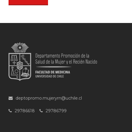
deptopromo.mujeryrn@uchile.cl
29786618
29786799