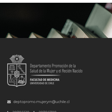
deptopromo.mujeryrn@uchile.cl