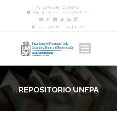
29786618 | 29786799
deptopromo.mujeryrn@uchile.cl
Iniciar Sesión
|
Registrarse
REPOSITORIO UNFPA