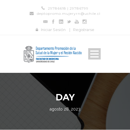
29786618 | 29786799
deptopromo.mujeryrn@uchile.cl
Iniciar Sesión
|
Registrarse
DAY
agosto 28, 2023