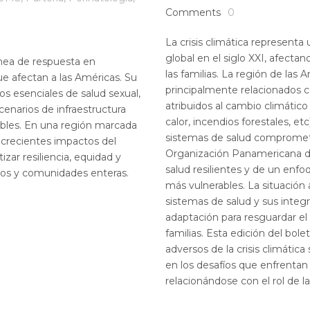
Comments
0
La crisis climática represent
global en el siglo XXI, afectan
ínea de respuesta en
las familias. La región de las 
ue afectan a las Américas. Su
principalmente relacionados 
os esenciales de salud sexual,
atribuidos al cambio climático
cenarios de infraestructura
calor, incendios forestales, e
tibles. En una región marcada
sistemas de salud comprometie
 crecientes impactos del
Organización Panamericana de
zar resiliencia, equidad y
salud resilientes y de un enfo
dos y comunidades enteras.
más vulnerables. La situación 
sistemas de salud y sus integ
adaptación para resguardar el
familias. Esta edición del bole
adversos de la crisis climátic
en los desafíos que enfrentan
relacionándose con el rol de la