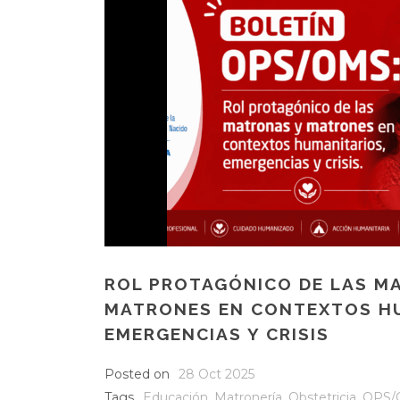
ROL PROTAGÓNICO DE LAS M
MATRONES EN CONTEXTOS H
EMERGENCIAS Y CRISIS
Posted on
28 Oct 2025
Tags
Educación
,
Matronería
,
Obstetricia
,
OPS/