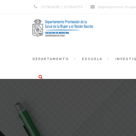
29786618 | 29786799
deptopromo.mujer
DEPARTAMENTO
ESCUELA
INVESTI