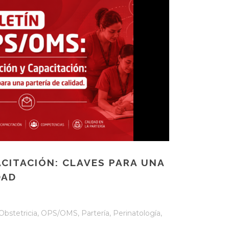
CITACIÓN: CLAVES PARA UNA
DAD
Obstetricia
,
OPS/OMS
,
Partería
,
Perinatología
,