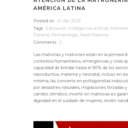
ATENCIÓN DE LA MATRONERÍA 
AMÉRICA LATINA
Posted on
01 Abr 2026
Tags
Educación
,
Inteligencia artificial
,
Matroner
Partería
,
Perinatología
,
Salud Materna
Comments
0
Las matronas y matrones están en la primera l
contextos humanitarios, emergencias y crisis q
capacidad de brindar hasta el 90% de los servici
reproductiva, materna y neonatal, incluso en es
mínima, las convierte en protagonistas indiscu
por desastres naturales, migraciones forzadas y
cambio climático, invertir en matronas es garanti
dignidad en el cuidado de mujeres, recién naci