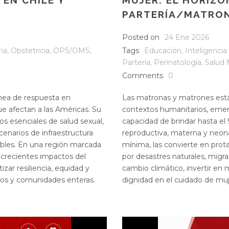
EN CHILE Y
MUJER: EL HORIZO
PARTERÍA/MATRON
Posted on
24 Ene 2026
ía
,
Obstetricia
,
OPS/OMS
,
Tags
Educación
,
Inteligencia a
Partería
,
Perinatología
,
Salud 
Comments
0
ínea de respuesta en
Las matronas y matrones está
ue afectan a las Américas. Su
contextos humanitarios, emerg
os esenciales de salud sexual,
capacidad de brindar hasta el 
cenarios de infraestructura
reproductiva, materna y neonat
tibles. En una región marcada
mínima, las convierte en prot
 crecientes impactos del
por desastres naturales, migr
zar resiliencia, equidad y
cambio climático, invertir en 
dos y comunidades enteras.
dignidad en el cuidado de muj