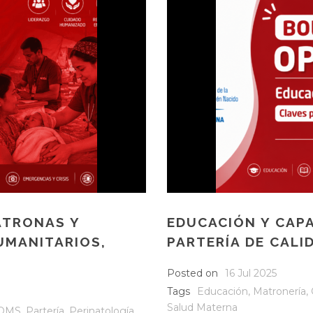
ATRONAS Y
EDUCACIÓN Y CAPA
UMANITARIOS,
PARTERÍA DE CALI
Posted on
16 Jul 2025
Tags
Educación
,
Matronería
,
Salud Materna
OMS
,
Partería
,
Perinatología
,