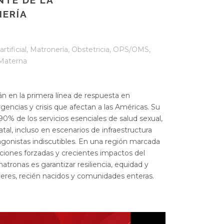
NTE DE LA
ERÍA
rtificial
,
Matronería
,
Obstetricia
,
OPS/OMS
,
Materna
n en la primera línea de respuesta en
encias y crisis que afectan a las Américas. Su
90% de los servicios esenciales de salud sexual,
al, incluso en escenarios de infraestructura
agonistas indiscutibles. En una región marcada
aciones forzadas y crecientes impactos del
matronas es garantizar resiliencia, equidad y
eres, recién nacidos y comunidades enteras.