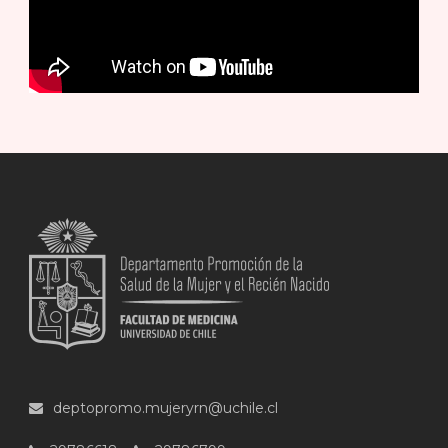
deptopromo.mujeryrn@uchile.cl