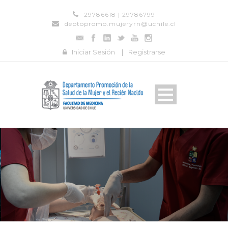
29786618 | 29786799
deptopromo.mujeryrn@uchile.cl
Iniciar Sesión
|
Registrarse