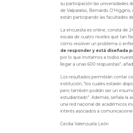
su participación las universidades 
de Valparaíso, Bernardo O’Higgins, 
están participando las facultades d
La encuesta es online, consta de 2
escala de cuatro niveles qué tan fác
cómo resolver un problema o enfer
de responder y está diseñada pa
por lo que invitamos a todos nuest
llegar a unas 600 respuestas”, añad
Los resultados permitirán contar c
institución, “los cuales estarán dis
pero también podrán ser un insumo 
estudiantado”. Además, señala la 
una red nacional de académicos inv
interés asociados a comunicaciones c
Cecilia Valenzuela León