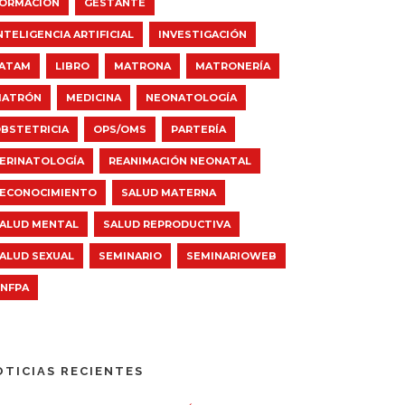
ORMACIÓN
GESTANTE
NTELIGENCIA ARTIFICIAL
INVESTIGACIÓN
ATAM
LIBRO
MATRONA
MATRONERÍA
MATRÓN
MEDICINA
NEONATOLOGÍA
BSTETRICIA
OPS/OMS
PARTERÍA
ERINATOLOGÍA
REANIMACIÓN NEONATAL
ECONOCIMIENTO
SALUD MATERNA
ALUD MENTAL
SALUD REPRODUCTIVA
ALUD SEXUAL
SEMINARIO
SEMINARIOWEB
NFPA
OTICIAS RECIENTES