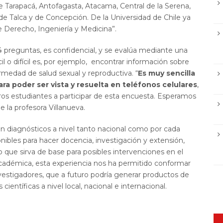
de Tarapacá, Antofagasta, Atacama, Central de la Serena,
de Talca y de Concepción. De la Universidad de Chile ya
e Derecho, Ingeniería y Medicina”.
4 preguntas, es confidencial, y se evalúa mediante una
il o difícil es, por ejemplo, encontrar información sobre
medad de salud sexual y reproductiva. “
Es muy sencilla
ra poder ser vista y resuelta en teléfonos celulares
,
ros estudiantes a participar de esta encuesta. Esperamos
e la profesora Villanueva.
on diagnósticos a nivel tanto nacional como por cada
ponibles para hacer docencia, investigación y extensión,
que sirva de base para posibles intervenciones en el
académica, esta experiencia nos ha permitido conformar
estigadores, que a futuro podría generar productos de
ientíficas a nivel local, nacional e internacional.