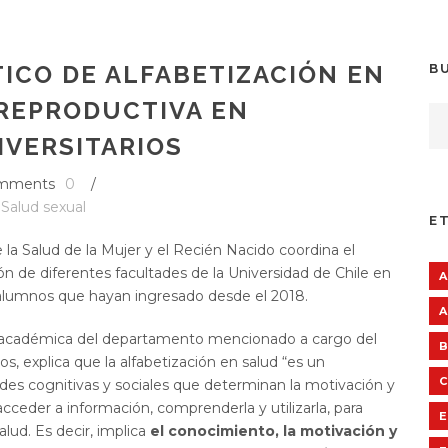
ICO DE ALFABETIZACIÓN EN
B
 REPRODUCTIVA EN
IVERSITARIOS
mments
0
/
Salud sexual
E
a Salud de la Mujer y el Recién Nacido coordina el
ón de diferentes facultades de la Universidad de Chile en
A
 alumnos que hayan ingresado desde el 2018.
A
 académica del departamento mencionado a cargo del
B
s, explica que la alfabetización en salud “es un
C
ades cognitivas y sociales que determinan la motivación y
acceder a información, comprenderla y utilizarla, para
E
ud. Es decir, implica
el conocimiento, la motivación y