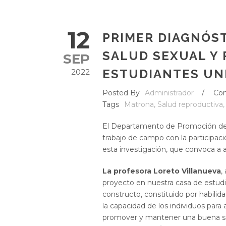
12
PRIMER DIAGNÓST
SALUD SEXUAL Y
SEP
ESTUDIANTES UN
2022
Posted By
Administrador
/
Co
Tags
Matrona
,
Salud reproductiva
,
El Departamento de Promoción de l
trabajo de campo con la participaci
esta investigación, que convoca a
La profesora Loreto Villanueva
,
proyecto en nuestra casa de estudio
constructo, constituido por habilid
la capacidad de los individuos para 
promover y mantener una buena sal