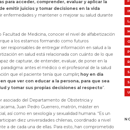
F
s para acceder, comprender, evaluar y aplicar la
de emitir juicios y tomar decisiones en la vida
I
nir enfermedades y mantener o mejorar su salud durante
L
o Facultad de Medicina, conocer el nivel de alfabetización
 porque a los estamos formando como futuros
O
a ser responsables de entregar información en salud a la
P
betización en salud está relacionada con cuánto de lo que
paz de capturar, de entender, evaluar, de poner en la
R
paradigma: antes el médico o el profesional de la salud
S
ación que el paciente tenía que cumplir
; hoy en día
nen que ver con educar a la persona, para que sea
S
ud y tomar sus propias decisiones al respecto
”.
U
sor asociado del Departamento de Obstetricia y
 Atacama, Juan Pedro Guerrero, matrón, máster en
cial, así como en sexología y sexualidad humana. “Es un
N
rticipan diez universidades chilenas, coordinado a nivel
nte a de cada una de ellas. Para esto, han comprometido