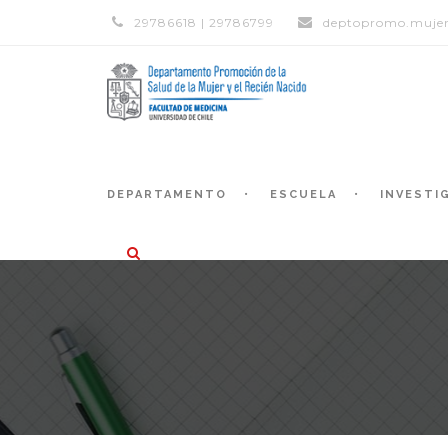
29786618 | 29786799
deptopromo.mujer
DEPARTAMENTO
ESCUELA
INVESTI