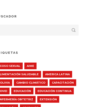
USCADOR
TIQUETAS
COSO SEXUAL
AIME
LIMENTACIÓN SALUDABLE
AMERICA LATINA
OLIVIA
CAMBIO CLIMÁTICO
CAPACITACIÓN
OVID
EDUCACIÓN
EDUCACIÓN CONTINUA
NFERMERÍA OBTETRIZ
EXTENSIÓN