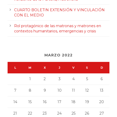
CUARTO BOLETIN EXTENSIÓN Y VINCULACIÓN
CON EL MEDIO
Rol protagónico de las matronas y matrones en
contextos humanitarios, emergencias y crisis
MARZO 2022
L
M
X
J
V
S
D
1
2
3
4
5
6
7
8
9
10
11
12
13
14
15
16
17
18
19
20
21
22
23
24
25
26
27