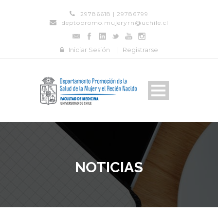
29786618 | 29786799
deptopromo.mujeryrn@uchile.cl
Iniciar Sesión
|
Registrarse
NOTICIAS