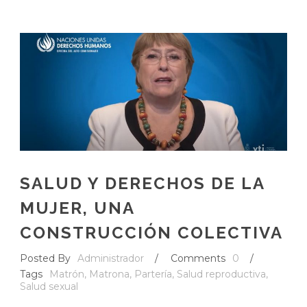
SALUD Y DERECHOS DE LA
MUJER, UNA
CONSTRUCCIÓN COLECTIVA
Posted By
Administrador
/
Comments
0
/
Tags
Matrón
,
Matrona
,
Partería
,
Salud reproductiva
,
Salud sexual