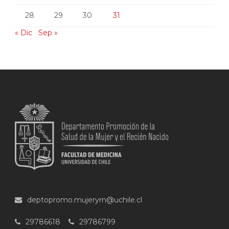
28
29
30
31
« Dic
Sep »
deptopromo.mujeryrn@uchile.cl
29786618
29786799