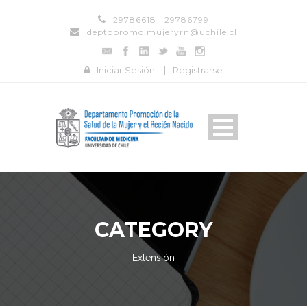
29786618 | 29786799
deptopromo.mujeryrn@uchile.cl
Iniciar Sesión
|
Registrarse
CATEGORY
Extensión