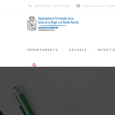
29786618 | 29786799
deptopromo.mujer
DEPARTAMENTO
ESCUELA
INVESTI