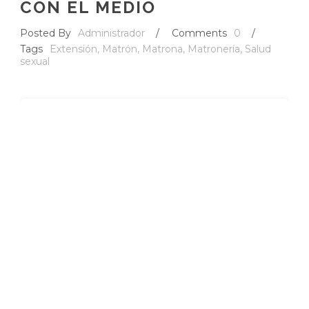
CON EL MEDIO
Posted By
Administrador
/
Comments
0
/
Tags
Extensión
,
Matrón
,
Matrona
,
Matronería
,
Salud
sexual