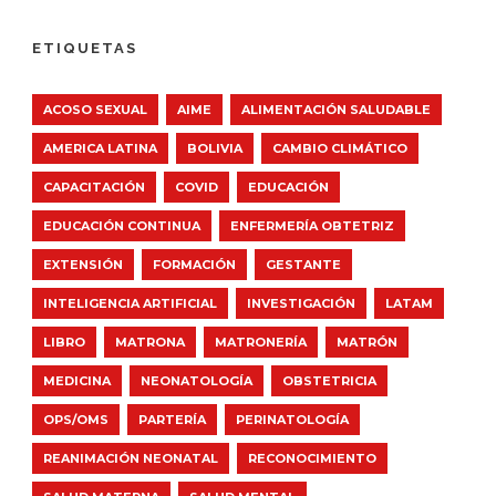
ETIQUETAS
ACOSO SEXUAL
AIME
ALIMENTACIÓN SALUDABLE
AMERICA LATINA
BOLIVIA
CAMBIO CLIMÁTICO
CAPACITACIÓN
COVID
EDUCACIÓN
EDUCACIÓN CONTINUA
ENFERMERÍA OBTETRIZ
EXTENSIÓN
FORMACIÓN
GESTANTE
INTELIGENCIA ARTIFICIAL
INVESTIGACIÓN
LATAM
LIBRO
MATRONA
MATRONERÍA
MATRÓN
MEDICINA
NEONATOLOGÍA
OBSTETRICIA
OPS/OMS
PARTERÍA
PERINATOLOGÍA
REANIMACIÓN NEONATAL
RECONOCIMIENTO