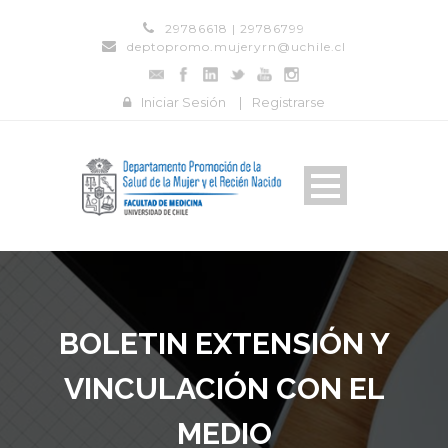
29786618 | 29786799
deptopromo.mujeryrn@uchile.cl
Iniciar Sesión
|
Registrarse
BOLETIN EXTENSIÓN Y
VINCULACIÓN CON EL
MEDIO