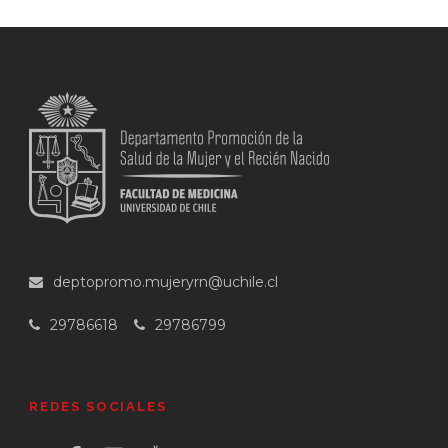
deptopromo.mujeryrn@uchile.cl
29786618
29786799
REDES SOCIALES