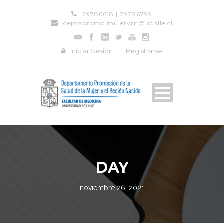
29786618 | 29786799
deptopromo.mujeryrn@uchile.cl
Iniciar Sesión
|
Registrarse
DAY
noviembre 26, 2021