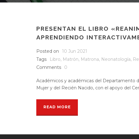
PRESENTAN EL LIBRO «REANI
APRENDIENDO INTERACTIVAM
Posted on
10 Jun 2021
Tags
Libro
,
Matrón
,
Matrona
,
Neonatología
,
Re
Comments
0
Académicos y académicas del Departamento de
Mujer y del Recién Nacido, con el apoyo del Cent
READ MORE