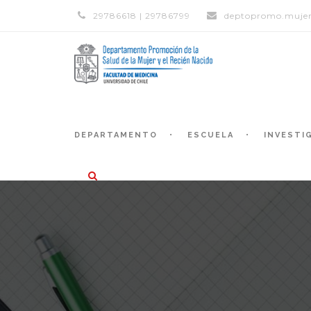
29786618 | 29786799
deptopromo.mujer
DEPARTAMENTO
ESCUELA
INVESTI