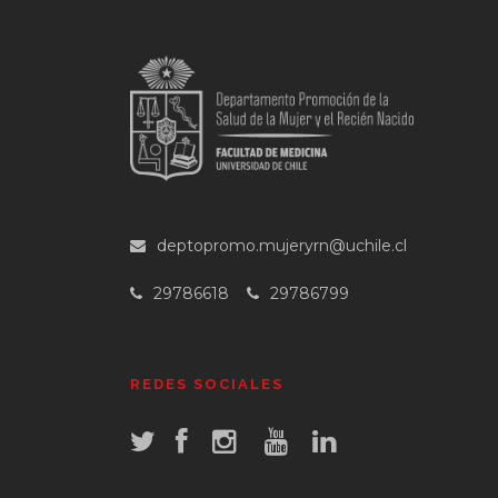
deptopromo.mujeryrn@uchile.cl
29786618
29786799
REDES SOCIALES