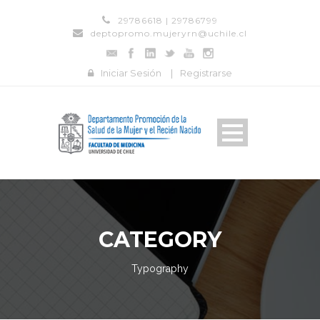
29786618 | 29786799
deptopromo.mujeryrn@uchile.cl
Iniciar Sesión
|
Registrarse
CATEGORY
Typography