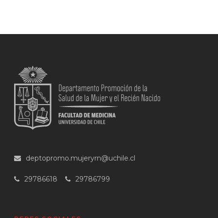
deptopromo.mujeryrn@uchile.cl
29786618
29786799