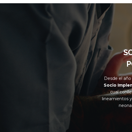
S
P
Desde el año 
Socio Imple
cual conll
lineamientos y 
neonat