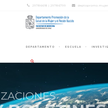
29786618 | 29786799
deptopromo.mujer
DEPARTAMENTO
ESCUELA
INVESTI