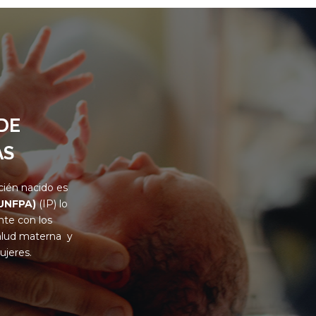
DE
AS
cién nacido es
(UNFPA)
(IP) lo
nte con los
 salud materna y
ujeres.