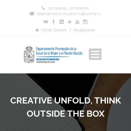
29786618 | 29786799
deptopromo.mujeryrn@uchile.cl
Iniciar Sesión
|
Registrarse
CREATIVE UNFOLD, THINK
OUTSIDE THE BOX