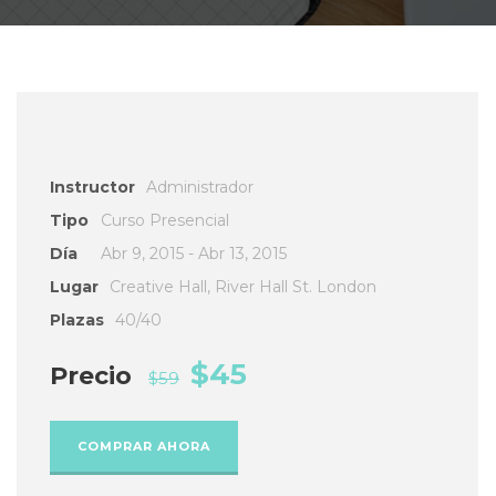
Instructor
Administrador
Tipo
Curso Presencial
Día
Abr 9, 2015 - Abr 13, 2015
Lugar
Creative Hall, River Hall St. London
Plazas
40/40
$45
Precio
$59
COMPRAR AHORA