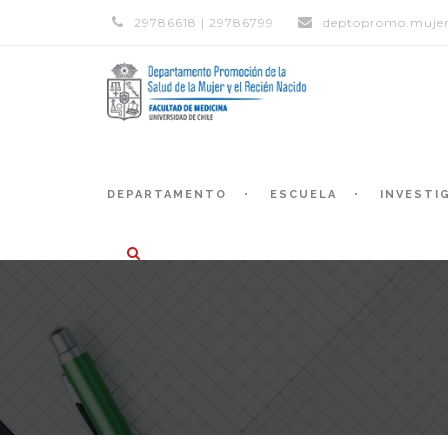
29786618 | 29786799
deptopromo.mujer
DEPARTAMENTO
ESCUELA
INVESTI