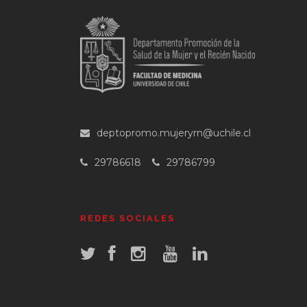
deptopromo.mujeryrn@uchile.cl
29786618
29786799
REDES SOCIALES