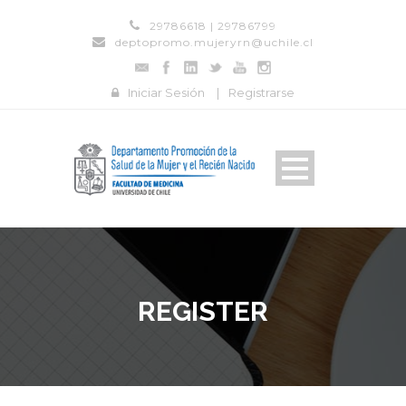
29786618 | 29786799
deptopromo.mujeryrn@uchile.cl
Iniciar Sesión
|
Registrarse
REGISTER