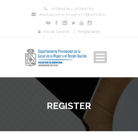
29786618 | 29786799
deptopromo.mujeryrn@uchile.cl
Iniciar Sesión
|
Registrarse
REGISTER