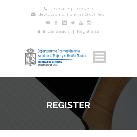
29786618 | 29786799
deptopromo.mujeryrn@uchile.cl
Iniciar Sesión
|
Registrarse
REGISTER