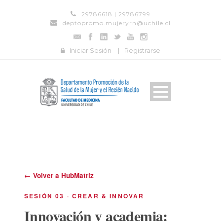
29786618 | 29786799
deptopromo.mujeryrn@uchile.cl
Iniciar Sesión
|
Registrarse
← Volver a HubMatriz
SESIÓN 03 · CREAR & INNOVAR
Innovación y academia: