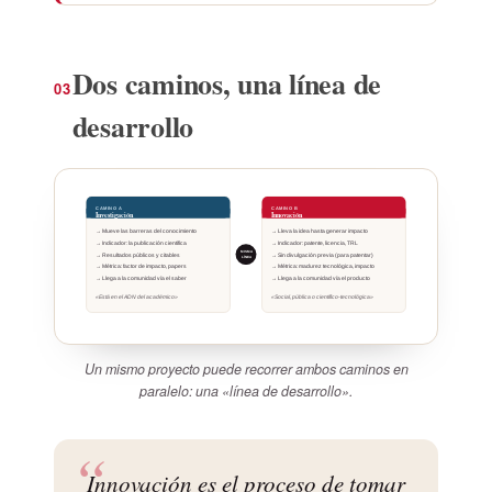
Dos caminos, una línea de
03
desarrollo
CAMINO A
CAMINO B
Investigación
Innovación
→ Mueve las barreras del conocimiento
→ Lleva la idea hasta generar impacto
→ Indicador: la publicación científica
→ Indicador: patente, licencia, TRL
MISMA
→ Resultados públicos y citables
→ Sin divulgación previa (para patentar)
LÍNEA
→ Métrica: factor de impacto, papers
→ Métrica: madurez tecnológica, impacto
→ Llega a la comunidad vía el saber
→ Llega a la comunidad vía el producto
«Está en el ADN del académico»
«Social, pública o científico-tecnológica»
Un mismo proyecto puede recorrer ambos caminos en
paralelo: una «línea de desarrollo».
Innovación es el proceso de tomar