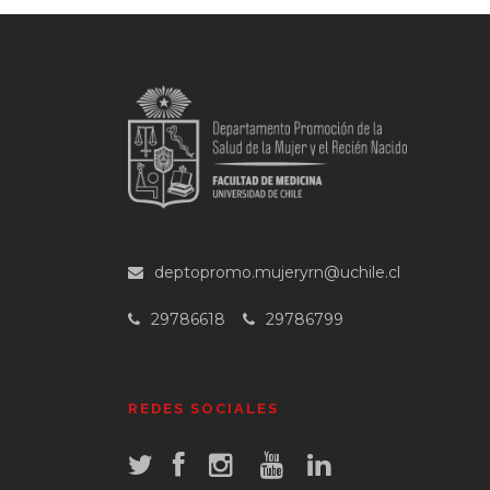
deptopromo.mujeryrn@uchile.cl
29786618
29786799
REDES SOCIALES