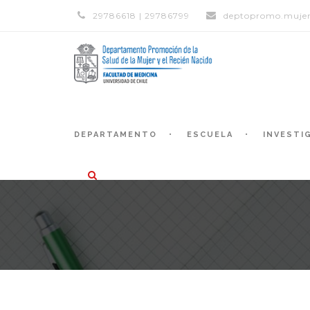
29786618 | 29786799
deptopromo.mujer
DEPARTAMENTO
ESCUELA
INVESTI